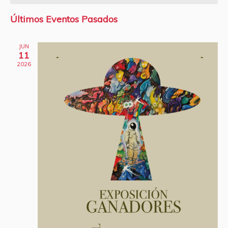
vis
fecha.
de
de
Últimos Eventos Pasados
Eve
Eventos
JUN
11
2026