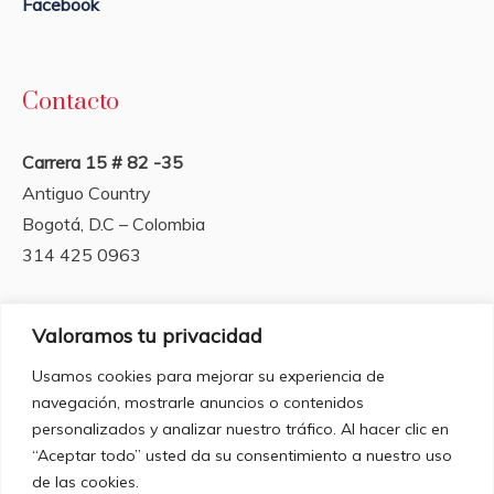
Facebook
Contacto
Carrera 15 # 82 -35
Antiguo Country
Bogotá, D.C – Colombia
314 425 0963
Valoramos tu privacidad
Horarios de apertura
Usamos cookies para mejorar su experiencia de
navegación, mostrarle anuncios o contenidos
Lunes a Viernes
personalizados y analizar nuestro tráfico. Al hacer clic en
de 10:00 am a 6:30 pm.
“Aceptar todo” usted da su consentimiento a nuestro uso
Sabado hasta las 3:00 pm
de las cookies.