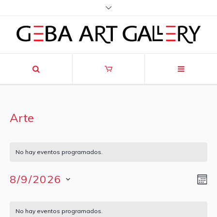
Arte
No hay eventos programados.
8/9/2026
M
Na
Nav
de
Selecciona
de
Calendario
vis
la
No hay eventos programados.