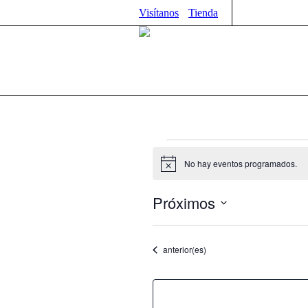
Visítanos
Tienda
Eventos
No hay eventos programados.
Aviso
Próximos
Selecciona
la
fecha.
Eventos
anterior(es)