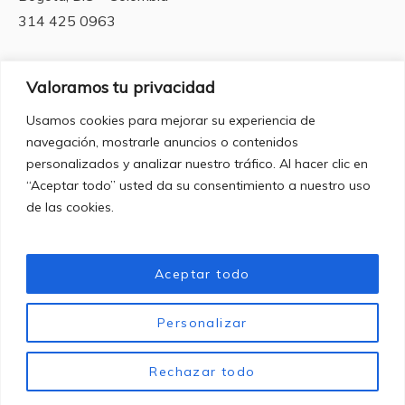
314 425 0963
Valoramos tu privacidad
Horarios de apertura
Usamos cookies para mejorar su experiencia de
navegación, mostrarle anuncios o contenidos
Lunes a Viernes
personalizados y analizar nuestro tráfico. Al hacer clic en
de 10:00 am a 6:30 pm.
“Aceptar todo” usted da su consentimiento a nuestro uso
Sabado hasta las 3:00 pm
de las cookies.
Domingos y Festivos:
Cerrado
Aceptar todo
Personalizar
Política de privacidad
/ Geba Art Gallery © 2024 / Todos los
Rechazar todo
derechos reservados